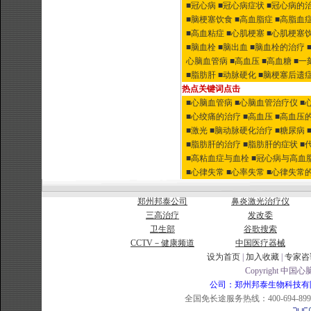
■冠心病
■冠心病症状
■冠心病的
■脑梗塞饮食
■高血脂症
■高脂血
■高血粘症
■心肌梗塞
■心肌梗塞
■脑血栓
■脑出血
■脑血栓的治疗
心脑血管病
■高血压
■高血糖
■一
■脂肪肝
■动脉硬化
■脑梗塞后遗
热点关键词点击
■心脑血管病
■心脑血管治疗仪
■
■心绞痛的治疗
■高血压
■高血压
■激光
■脑动脉硬化治疗
■糖尿病
■脂肪肝的治疗
■脂肪肝的症状
■
■高粘血症与血栓
■冠心病与高血
■心律失常
■心率失常
■心律失常
郑州邦泰公司
鼻炎激光治疗仪
三高治疗
发改委
卫生部
谷歌搜索
CCTV－健康频道
中国医疗器械
设为首页
|
加入收藏
|
专家咨
Copyright 中国心脑
公司：郑州邦泰生物科技有限公司 
全国免长途服务热线：400-694-8998 