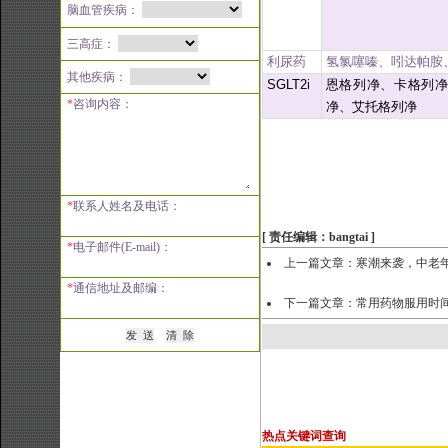
脑血管疾病：
三高症：
利尿药
氢氯噻嗪、吲达帕胺
其他疾病：
SGLT2i
恩格列净、卡格列净
*
咨询内容：
净、
艾托格列净
*
联系人姓名及电话：
[ 责任编辑：bangtai ]
*
电子邮件(E-mail)：
上一篇文章：
寒潮来袭，中老
*
通信地址及邮编：
下一篇文章：
常用药物服用时
热点关键词查询