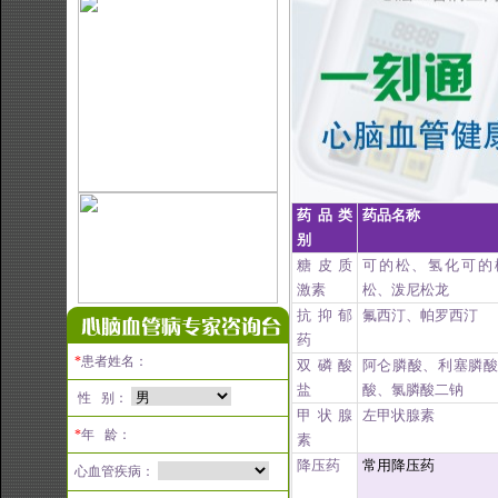
药品类
药品名称
别
糖皮质
可的松、氢化可的
激素
松、泼尼松龙
抗抑郁
氟西汀、帕罗西汀
药
*
患者姓名：
双磷酸
阿仑膦酸、
利塞膦
盐
酸、氯膦酸二钠
性 别：
甲状腺
左甲状腺素
*
年 龄：
素
降压药
常用降压药
心血管疾病：