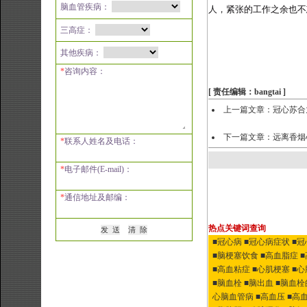
脑血管疾病：
人，紧张的工作之余也不
三高症：
其他疾病：
*
咨询内容：
[ 责任编辑：bangtai ]
上一篇文章：
冠心苏合
下一篇文章：
远离香烟
*
联系人姓名及电话：
*
电子邮件(E-mail)：
*
通信地址及邮编：
热点关键词查询
■冠心病
■冠心病症状
■
■脑梗塞饮食
■高血脂症
■高血粘症
■心肌梗塞
■
■脑血栓
■脑出血
■脑血栓
心脑血管病
■高血压
■高