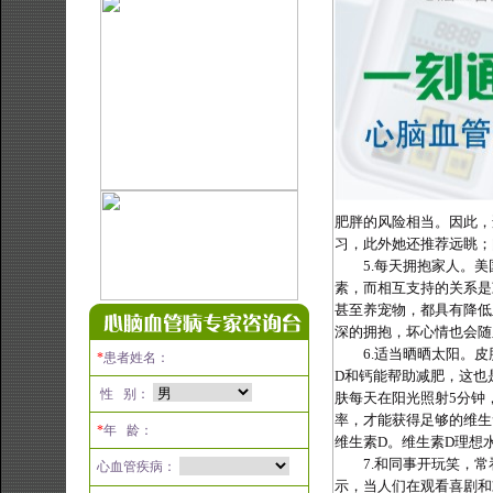
肥胖的风险相当。因此，
习，此外她还推荐远眺；
5
.
每天拥抱家人。美
素，而相互支持的关系是
甚至养宠物，都具有降低
深的拥抱，坏心情也会随
6
.
适当晒晒太阳。皮
*
患者姓名：
D
和钙能帮助减肥，这也
性 别：
肤每天在阳光照射
5
分钟
率，才能获得足够的维生
*
年 龄：
维生素
D
。维生素
D
理想
7
.
和同事开玩笑，常
心血管疾病：
示，当人们在观看喜剧和