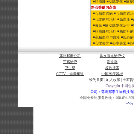
■脂肪肝
■动脉硬化
■脑梗
热点关键词点击
■心脑血管病
■心脑血管
■心绞痛的治疗
■高血压
■激光
■脑动脉硬化治疗
■脂肪肝的治疗
■脂肪肝
■高粘血症与血栓
■冠心
■心律失常
■心率失常
■
郑州邦泰公司
鼻炎激光治疗仪
三高治疗
发改委
卫生部
谷歌搜索
CCTV－健康频道
中国医疗器械
设为首页
|
加入收藏
|
专家咨
Copyright 中国心脑
公司：郑州邦泰生物科技有限公司 
全国免长途服务热线：400-694-8998 